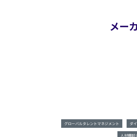
メー
グローバルタレントマネジメント
ダイ
人材棚卸