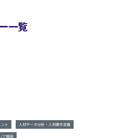
ー一覧
メント
人材データ分析・人材要件定義
リア開発