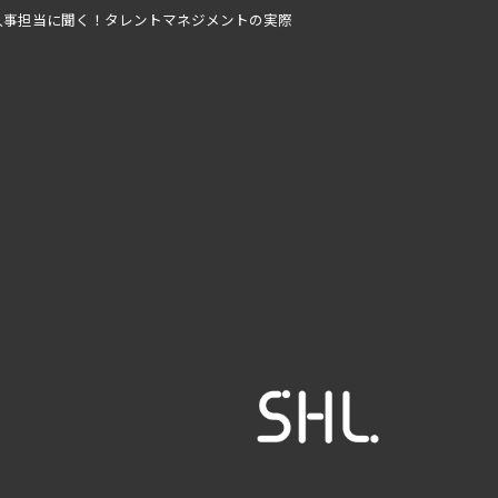
#TAG
人事担当に聞く！タレントマネジメントの実際
#UCF
#V@W
#Verify
#Z世代
#アイスブレイク
#アセスメント
#アセスメントセンター
#イノベーション
#インセンティブ
#インターンシップ