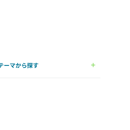
テーマから探す
#1on1
#360度評価
#AI
#C-GAB plus
#CAB