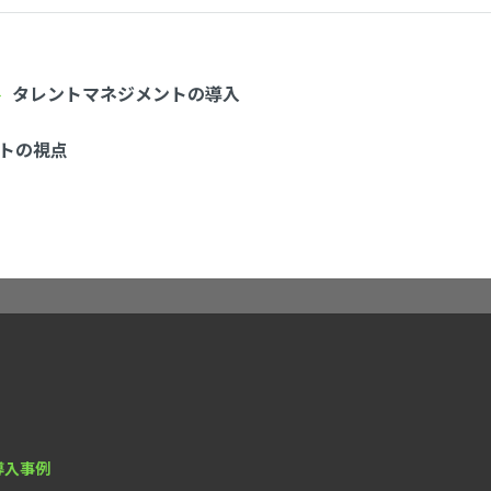
#DEI
#DX人材
タレントマネジメントの導入
#GAB
トの視点
#Insight platform
#Insight_platform
#IT人材
#MQ
#OPQ
#RAB
#SHL
導入事例